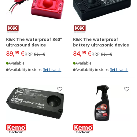
K&K The waterproof 360°
K&K The waterproof
ultrasound device
battery ultrasonic device
89,
€
84,
€
99
99
RRP
96,- €
RRP
96,- €
Available
Available
Availability in store:
Set branch
Availability in store:
Set branch