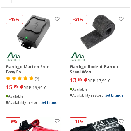
-19%
-21%
Gardigo Marten Free
Gardigo Rodent Barrier
EasyGo
Steel Wool
13,
€
(2)
99
RRP
17,90 €
15,
€
99
RRP
19,90 €
Available
Availability in store:
Set branch
Available
Availability in store:
Set branch
-6%
-11%