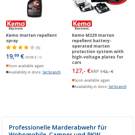
Kemo marten repellent
Kemo M229 marten
spray
repellent battery-
operated marten
(5)
protection system with
19,
€
99
high-voltage plates for
(39,98 € / l)
cars
Soon available again
127,- €
RRP
142,- €
Availability in store:
Set branch
Soon available again
Availability in store:
Set branch
Professionelle Marderabwehr für
Wohnmobile, Camper und PKW