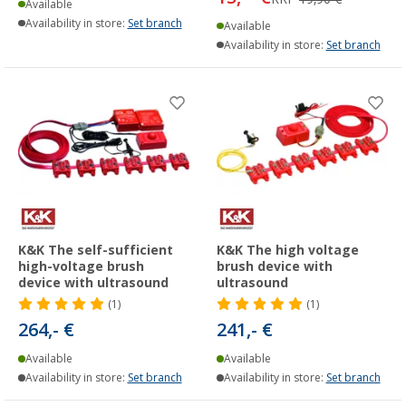
Available
Availability in store:
Set branch
Available
Availability in store:
Set branch
K&K The self-sufficient
K&K The high voltage
high-voltage brush
brush device with
device with ultrasound
ultrasound
(1)
(1)
264,- €
241,- €
Available
Available
Availability in store:
Set branch
Availability in store:
Set branch