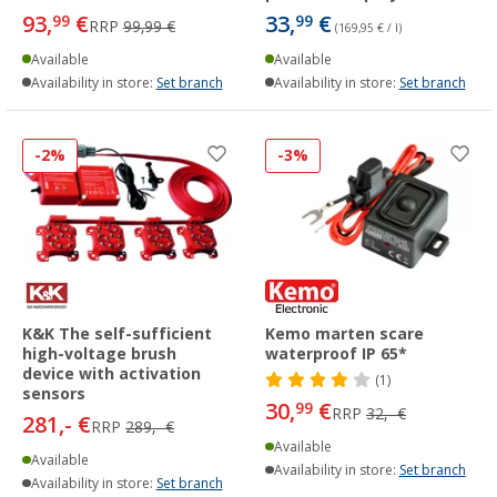
93,
€
33,
€
99
99
RRP
99,99 €
(169,95 € / l)
Available
Available
Availability in store:
Set branch
Availability in store:
Set branch
-2%
-3%
K&K The self-sufficient
Kemo marten scare
high-voltage brush
waterproof IP 65*
device with activation
(1)
sensors
30,
€
99
RRP
32,- €
281,- €
RRP
289,- €
Available
Available
Availability in store:
Set branch
Availability in store:
Set branch