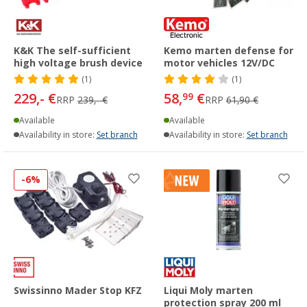
K&K The self-sufficient
Kemo marten defense for
high voltage brush device
motor vehicles 12V/DC
(1)
(1)
229,- €
58,
€
99
RRP
239,- €
RRP
61,90 €
Available
Available
Availability in store:
Set branch
Availability in store:
Set branch
-6%
Swissinno Mader Stop KFZ
Liqui Moly marten
protection spray 200 ml