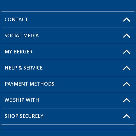
CONTACT
SOCIAL MEDIA
You have a question?
MY BERGER
Berger store locator
HELP & SERVICE
My Account
My Wishlist
PAYMENT METHODS
FAQ & Contact
Become a retailer
Shipping information
WE SHIP WITH
Loyalty Card
Returns
SHOP SECURELY
Order status