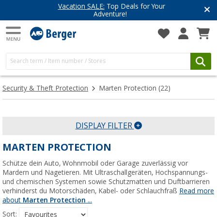
Top Deals for Your
Have you discove
enture!
Get inspired for 
Security & Theft Protection
Marten Protection
(22)
DISPLAY FILTER
MARTEN PROTECTION
Schütze dein Auto, Wohnmobil oder Garage zuverlässig vor
Mardern und Nagetieren. Mit Ultraschallgeräten, Hochspannungs-
und chemischen Systemen sowie Schutzmatten und Duftbarrieren
verhinderst du Motorschäden, Kabel- oder Schlauchfraß
Read more
about
Marten Protection
...
Sort: