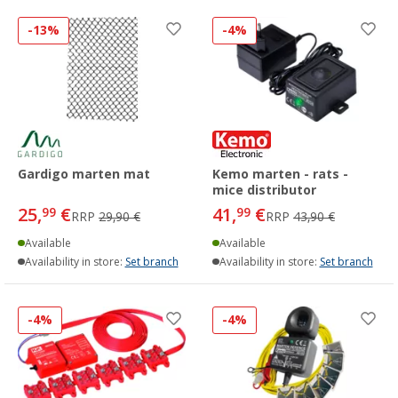
-13%
-4%
Gardigo marten mat
Kemo marten - rats -
mice distributor
25,
€
41,
€
99
99
RRP
29,90 €
RRP
43,90 €
Available
Available
Availability in store:
Set branch
Availability in store:
Set branch
-4%
-4%