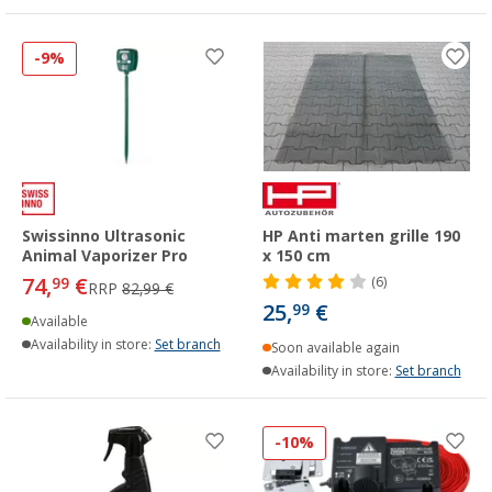
-9%
Swissinno Ultrasonic
HP Anti marten grille 190
Animal Vaporizer Pro
x 150 cm
74,
€
99
(6)
RRP
82,99 €
25,
€
99
Available
Availability in store:
Set branch
Soon available again
Availability in store:
Set branch
-10%