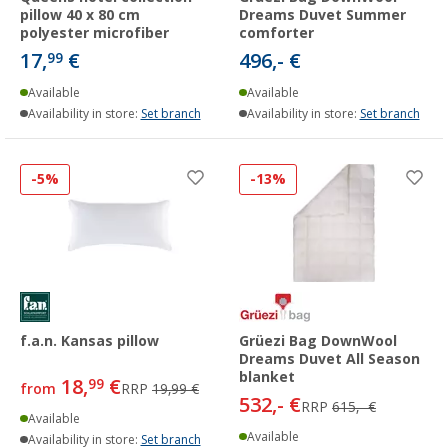
pillow 40 x 80 cm
Dreams Duvet Summer
polyester microfiber
comforter
17,
€
496,- €
99
Available
Available
Availability in store:
Set branch
Availability in store:
Set branch
-5%
-13%
f.a.n. Kansas pillow
Grüezi Bag DownWool
Dreams Duvet All Season
blanket
18,
€
99
from
RRP
19,99 €
532,- €
RRP
615,- €
Available
Available
Availability in store:
Set branch