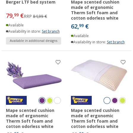
Berger LTF bed system
Mape scented cushion
made of ergonomic
Therm Soft foam and
79,
€
99
RRP
84,99 €
cotton odorless white
62,
€
Available
99
Availability in store:
Set branch
Available
Available in additional designs
Availability in store:
Set branch
Mape scented cushion
Mape scented cushion
made of ergonomic
made of ergonomic
Therm Soft foam and
Therm Soft foam and
cotton odorless white
cotton odorless white