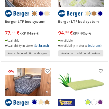
Berger LTF bed system
Berger LTF bed system
77,
€
94,
€
99
99
RRP
84,99 €
RRP
105,- €
Available
Available
Availability in store:
Set branch
Availability in store:
Set branch
Available in additional designs
Available in additional designs
-5%