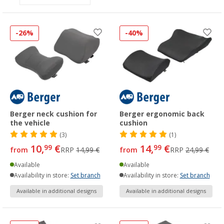
-26%
-40%
Berger neck cushion for
Berger ergonomic back
the vehicle
cushion
(3)
(1)
10,
€
14,
€
99
99
from
RRP
14,99 €
from
RRP
24,99 €
Available
Available
Availability in store:
Set branch
Availability in store:
Set branch
Available in additional designs
Available in additional designs