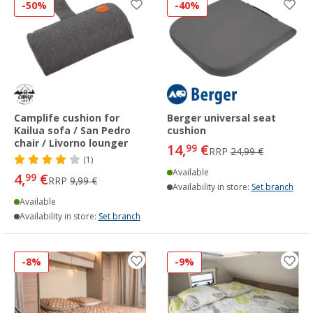
-50%
-40%
Camplife cushion for
Berger universal seat
Kailua sofa / San Pedro
cushion
chair / Livorno lounger
14,
€
99
RRP
24,99 €
(1)
Available
4,
€
99
RRP
9,99 €
Availability in store:
Set branch
Available
Availability in store:
Set branch
-8%
-9%