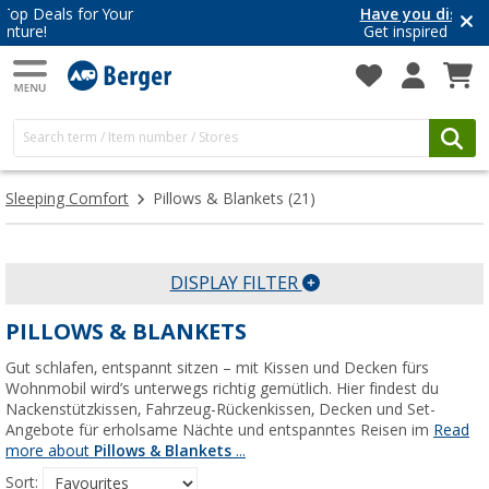
Have you discovered our blog yet?
Get inspired for your next adventure
Sleeping Comfort
Pillows & Blankets
(21)
DISPLAY FILTER
PILLOWS & BLANKETS
Gut schlafen, entspannt sitzen – mit Kissen und Decken fürs
Wohnmobil wird’s unterwegs richtig gemütlich. Hier findest du
Nackenstützkissen, Fahrzeug-Rückenkissen, Decken und Set-
Angebote für erholsame Nächte und entspanntes Reisen im
Read
more about
Pillows & Blankets
...
Sort: