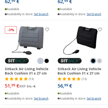
62,
€
62,
€
99
99
Available
Available
Availability in store:
Set branch
Availability in store:
Set branch
-3%
Sitback Air Living Vehicle
Sitback Air Living Vehicle
Back Cushion 31 x 27 cm
Back Cushion 31 x 27 cm
(13)
(13)
51,
€
56,
€
99
99
RRP
54,- €
Available
Available
Availability in store:
Set branch
Availability in store:
Set branch