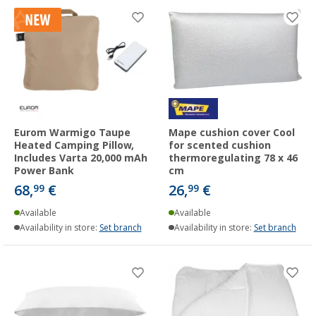
Eurom Warmigo Taupe
Mape cushion cover Cool
Heated Camping Pillow,
for scented cushion
Includes Varta 20,000 mAh
thermoregulating 78 x 46
Power Bank
cm
68,
€
26,
€
99
99
Available
Available
Availability in store:
Set branch
Availability in store:
Set branch