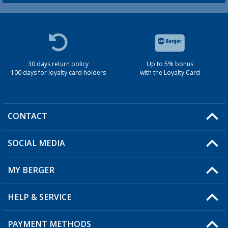
30 days return policy
Up to 5% bonus
100 days for loyalty card holders
with the Loyalty Card
CONTACT
SOCIAL MEDIA
You have a question?
MY BERGER
Berger store locator
HELP & SERVICE
My Account
My Wishlist
PAYMENT METHODS
FAQ & Contact