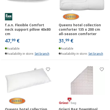
f.a.n. Flexible Comfort
Queens hotel collection
neck support pillow 40x80
comforter 135 x 200 cm
cm
all-season comforter
47,
€
31,
€
99
99
Available
Available
Availability in store:
Set branch
Availability in store:
Set branch
Queens hotel collection
Grüezi Bag DownWool