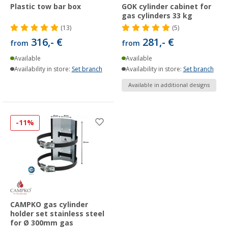
Plastic tow bar box
GOK cylinder cabinet for
gas cylinders 33 kg
(13)
(5)
316,- €
281,- €
from
from
Available
Available
Availability in store:
Set branch
Availability in store:
Set branch
Available in additional designs
-11%
CAMPKO gas cylinder
holder set stainless steel
for Ø 300mm gas