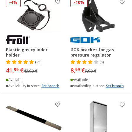
-4%
-10%
Plastic gas cylinder
GOK bracket for gas
holder
pressure regulator
(25)
(6)
41,
€
8,
€
99
99
43,99 €
9,99 €
Available
Available
Availability in store:
Set branch
Availability in store:
Set branch